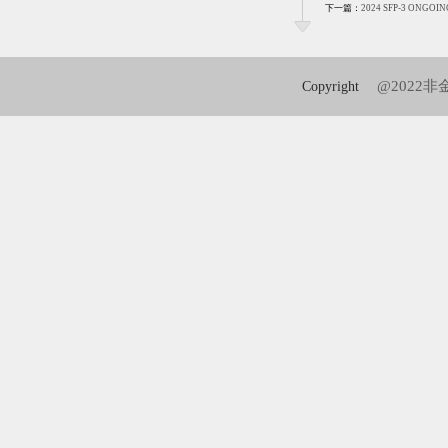
下一篇：
2024 SFP-3 ONGOIN
@2022
Copyright