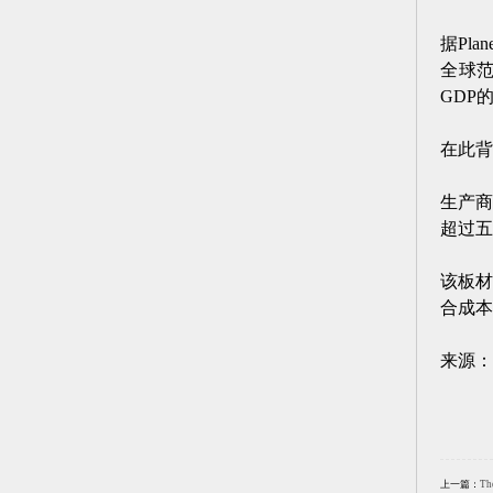
据Pl
全球
GDP
在此
生产商
超过五
该板材
合成本
来源：
上一篇：
T